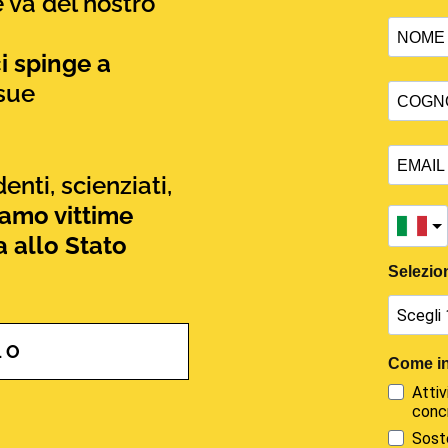
 va del nostro
i spinge a
sue
enti, scienziati,
iamo vittime
a allo Stato
LO