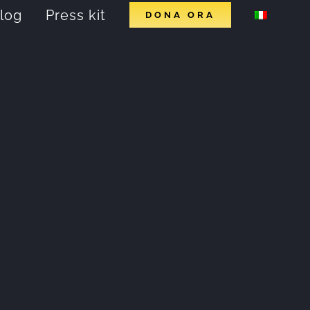
log
Press kit
DONA ORA