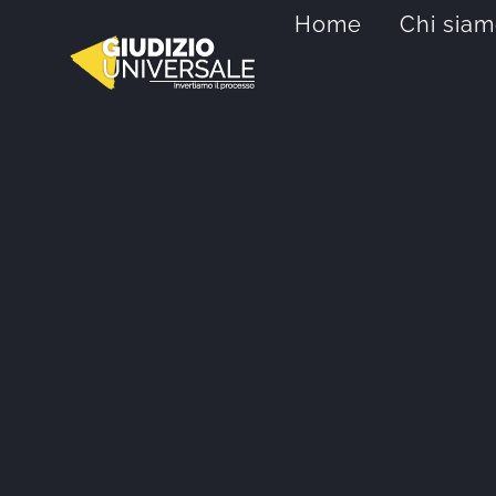
Salta
Home
Chi sia
al
contenuto