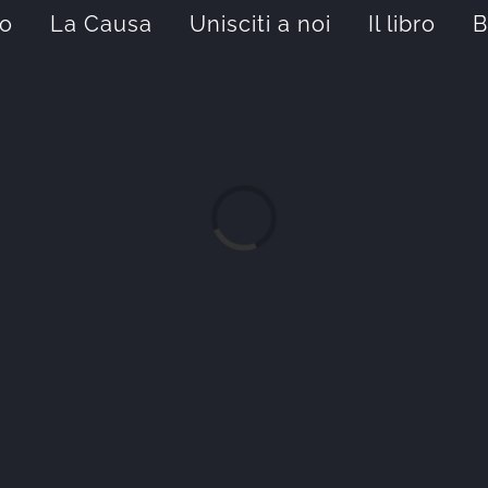
mo
La Causa
Unisciti a noi
Il libro
B
Caricamento...