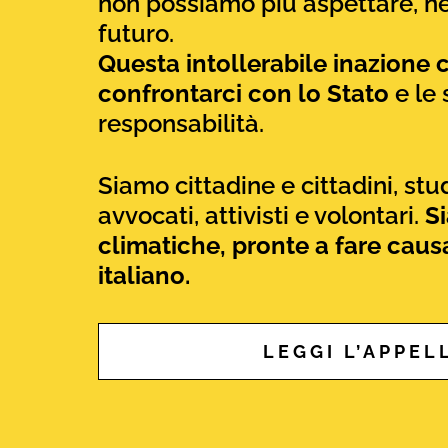
non possiamo più aspettare, ne
futuro.
Questa intollerabile inazione c
confrontarci con lo Stato
e le 
responsabilità.
Siamo cittadine e cittadini, stud
avvocati, attivisti e volontari.
S
climatiche, pronte a fare caus
italiano.
LEGGI L’APPEL