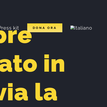
bre
Press kit
DONA ORA
ato in
via la