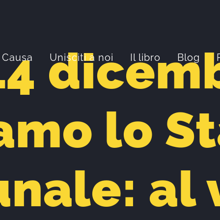
 14 dicem
 Causa
Unisciti a noi
Il libro
Blog
amo lo St
nale: al 