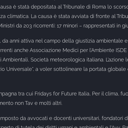
a causa è statà depositata al Tribunale di Roma lo scor
za climatica. La causa è stata avviata di fronte al Trib
stri da 203 ricorrenti: 17 minori – rappresentati in giud
, da anni attiva nel campo della giustizia ambientale e
icorrenti anche Associazione Medici per l’Ambiente ISDE
i Ambientali, Società meteorologica italiana. L’azione
o Universale”, a voler sottolineare la portata globale 
agna tra cui Fridays for Future Italia, Per il clima, fuo
nto non Tav e molti altri.
omposto da avvocati e docenti universitari, fondatori dell
rto di tutela dei diritti umani e ambientali e l’Avv. Raf