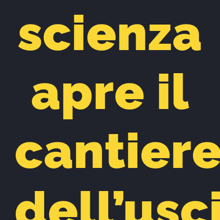
scienza
apre il
cantier
dell’usc