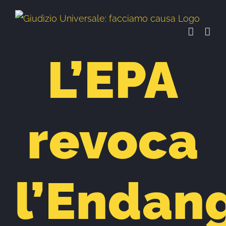
Salta
al
contenuto
L’EPA
revoca
l’Endan