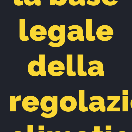
legale
della
regolaz